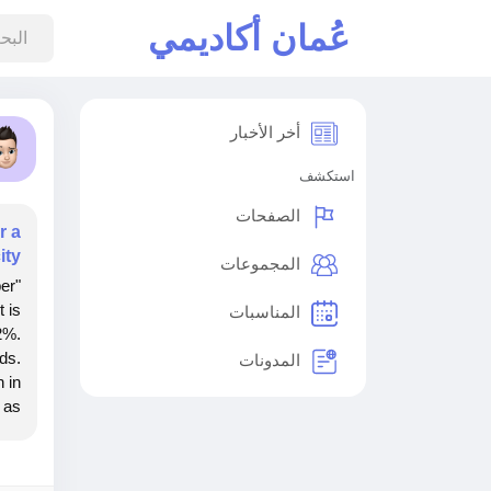
عُمان أكاديمي
أخر الأخبار
استكشف
الصفحات
r a
ity
المجموعات
per
 is
المناسبات
2%.
ds.
المدونات
 in
s...