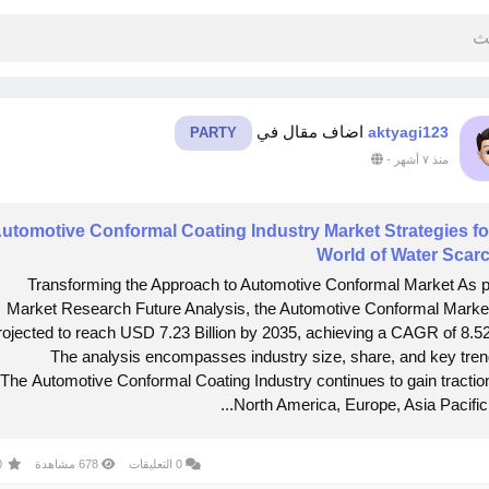
اضاف مقال في
aktyagi123
PARTY
-
منذ ٧ أشهر
utomotive Conformal Coating Industry Market Strategies fo
World of Water Scarc
"Transforming the Approach to Automotive Conformal Market As 
Market Research Future Analysis, the Automotive Conformal Market
rojected to reach USD 7.23 Billion by 2035, achieving a CAGR of 8.5
The analysis encompasses industry size, share, and key tren
The Automotive Conformal Coating Industry continues to gain traction
North America, Europe, Asia Pacific a
0 التعليقات
678 مشاهدة
معا